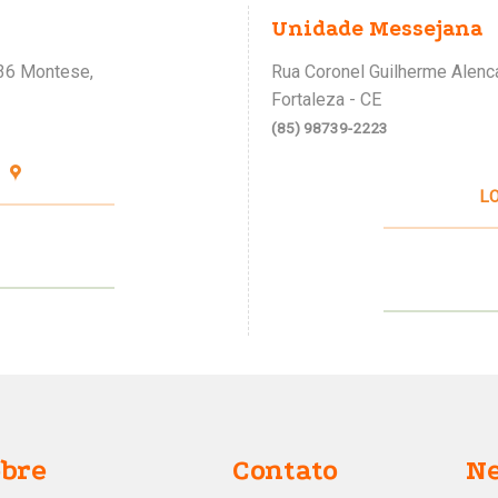
Unidade Messejana
36 Montese,
Rua Coronel Guilherme Alenca
Fortaleza - CE
(85) 98739-2223
L
obre
Contato
Ne