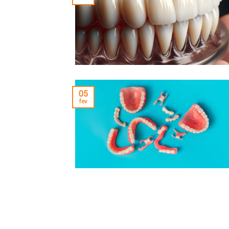
05
fev