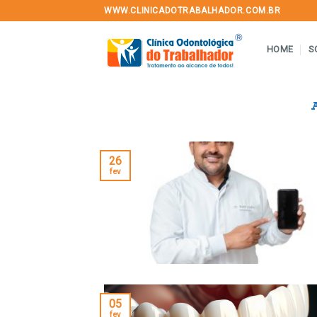
Skip
WWW.CLINICADOTRABALHADOR.COM.BR
to
content
HOME
S
26
fev
05
fev