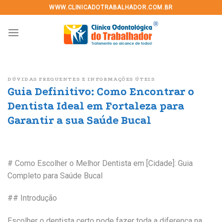
Skip
WWW.CLINICADOTRABALHADOR.COM.BR
to
content
DÚVIDAS FREQUENTES E INFORMAÇÕES ÚTEIS
Guia Definitivo: Como Encontrar o
Dentista Ideal em Fortaleza para
Garantir a sua Saúde Bucal
# Como Escolher o Melhor Dentista em [Cidade]: Guia
Completo para Saúde Bucal
## Introdução
Escolher o dentista certo pode fazer toda a diferença na