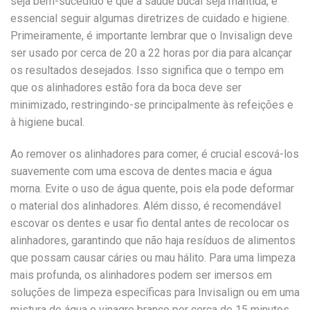
seja bem-sucedido e que a saúde bucal seja mantida, é
essencial seguir algumas diretrizes de cuidado e higiene.
Primeiramente, é importante lembrar que o Invisalign deve
ser usado por cerca de 20 a 22 horas por dia para alcançar
os resultados desejados. Isso significa que o tempo em
que os alinhadores estão fora da boca deve ser
minimizado, restringindo-se principalmente às refeições e
à higiene bucal.
Ao remover os alinhadores para comer, é crucial escová-los
suavemente com uma escova de dentes macia e água
morna. Evite o uso de água quente, pois ela pode deformar
o material dos alinhadores. Além disso, é recomendável
escovar os dentes e usar fio dental antes de recolocar os
alinhadores, garantindo que não haja resíduos de alimentos
que possam causar cáries ou mau hálito. Para uma limpeza
mais profunda, os alinhadores podem ser imersos em
soluções de limpeza específicas para Invisalign ou em uma
mistura de água e vinagre branco por cerca de 15 minutos.