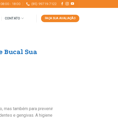
08:00 - 18:00
(85) 99719-7122
CONTATO
FAÇA SUA AVALIAÇÃO
e Bucal Sua
to, mas também para prevenir
entes e gengivas. A higiene