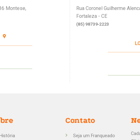
36 Montese,
Rua Coronel Guilherme Alenca
Fortaleza - CE
(85) 98739-2223
L
obre
Contato
Ne
Cada
História
Seja um Franqueado