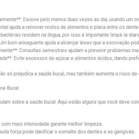
armente**: Escove pelo menos duas vezes ao dia, usando um cre
dental ajuda a remover restos de alimentos e placa entre os dent
 bactérias residem na língua, por isso é importante limpá-la diar
 Um bom enxaguante ajuda a alcançar áreas que a escovação pode
armente**: Consultas semestrais ajudam a prevenir problemas ma
ada**: Evite excessos de açúcar e alimentos ácidos, dando prefe
 não só prejudica a saúde bucal, mas também aumenta o risco de 
ne Bucal
culam sobre a saúde bucal. Aqui estão alguns que você deve con
s com mais intensidade garante melhor limpeza.
ita força pode danificar o esmalte dos dentes e as gengivas.