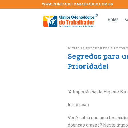
Skip
WWW.CLINICADOTRABALHADOR.COM.BR
to
content
HOME
S
DÚVIDAS FREQUENTES E INFOR
Segredos para u
Prioridade!
“A Importância da Higiene Bu
Introdução
Você sabia que uma boa higie
doenças graves? Neste artigo