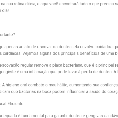
na sua rotina diária, e aqui você encontrará tudo o que precisa s
 dia!
ortante?
inge apenas ao ato de escovar os dentes; ela envolve cuidados
as cardíacas. Vejamos alguns dos principais benefícios de uma b
escovação regular remove a placa bacteriana, que é a principal r
gengivite é uma inflamação que pode levar à perda de dentes. A
 A higiene oral combate o mau hálito, aumentando sua confiança
dicam que bactérias na boca podem influenciar a saúde do coraç
cal Eficiente
 adequada é fundamental para garantir dentes e gengivas saudáv