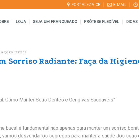
FORTALEZA-CE
E-MAIL
OBRE
LOJA
SEJA UM FRANQUEADO
PRÓTESE FLEXÍVEL
DICAS
MAÇÕES ÚTEIS
m Sorriso Radiante: Faça da Higien
cal: Como Manter Seus Dentes e Gengivas Saudáveis”
ne bucal é fundamental não apenas para manter um sorriso boni
, vamos desvendar os segredos para manter a saúde dos seus d